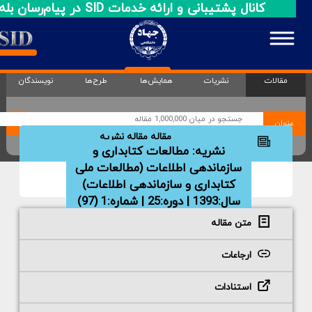
کانال پشتیبانی و ارائه خدمات SID در پیام‌رسان بله
مقالات
نشریات
همایش‌ها
طرح‌ها
نویسندگان
عنوان
مقاله مقاله نشریه
مشخصات مقاله
نشریه:
مطالعات کتابداری و
سازماندهی اطلاعات (مطالعات ملی
کتابداری و سازماندهی اطلاعات)
سال:1393 | دوره:25 | شماره:1 (97)
صفحات :86-109
متن مقاله
ارجاعات
استنادات