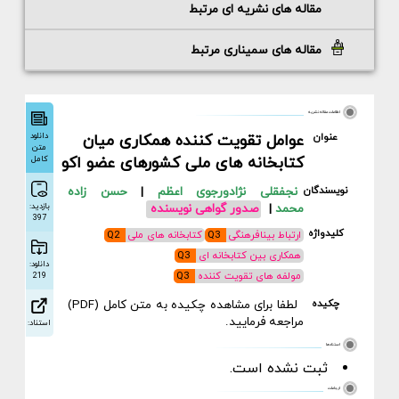
مقاله های نشریه ای مرتبط
مقاله های سمیناری مرتبط
اطلاعات مقاله نشریه
دانلود
عنوان
عوامل تقویت کننده همکاری میان
متن
کتابخانه های ملی کشورهای عضو اکو
کامل
نویسندگان
نجفقلی نژادورجوی اعظم
|
حسن زاده
بازدید:
محمد
|
صدور گواهی نویسنده
397
کلیدواژه
ارتباط بینافرهنگی
Q3
کتابخانه های ملی
Q2
همکاری بین کتابخانه ای
Q3
دانلود:
مولفه های تقویت کننده
Q3
219
چکیده
لطفا برای مشاهده چکیده به متن کامل (PDF)
مراجعه فرمایید.
استناد:
استنادها
ثبت نشده است.
ارجاعات