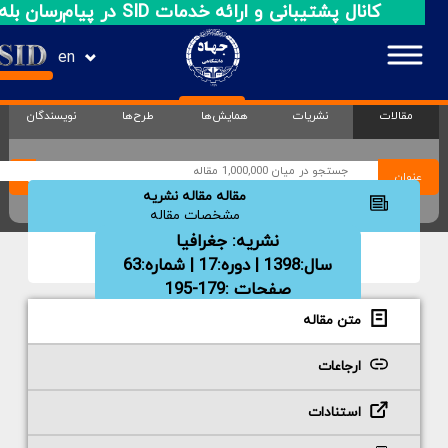
کانال پشتیبانی و ارائه خدمات SID در پیام‌رسان بله
en
مقالات
نشریات
همایش‌ها
طرح‌ها
نویسندگان
عنوان
مقاله مقاله نشریه
مشخصات مقاله
نشریه:
جغرافیا
سال:1398 | دوره:17 | شماره:63
صفحات :179-195
متن مقاله
ارجاعات
استنادات