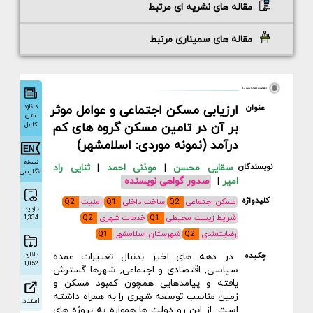
مقاله های نشریه ای مرتبط
مقاله های سمیناری مرتبط
اطلاعات مقاله نشریه
دانلود
عنوان
ارزیابی مسکن اجتماعی و عوامل موثر
متن
بر آن در تامین مسکن گروه های کم
کامل
درآمد (نمونه موردی: اسلامشهر)
نسخه
نویسندگان
سقایی محسن
|
موذنی احمد
|
ثنایی راد
انگلیسی
امیر
|
صدور گواهی نویسنده
کلیدواژه
مسکن اجتماعی
Q2
ساخت داخلی
Q1
امنیت
Q2
بازدید:
شرایط زیست محیطی
Q1
خدمات شهری
Q2
1,334
رضایتمندی
Q2
شهرستان اسلامشهر
Q1
دانلود:
چکیده
در دهه های اخیر بدنبال تغییرات عمده
1,052
سیاسی, اقتصادی و اجتماعی, شهرها گسترش
یافته و پیامدهایی همچون کمبود مسکن و
زمین مناسب توسعه شهری را به همراه داشته
استناد:
است. از این رو دولت ها همواره به پروژه های