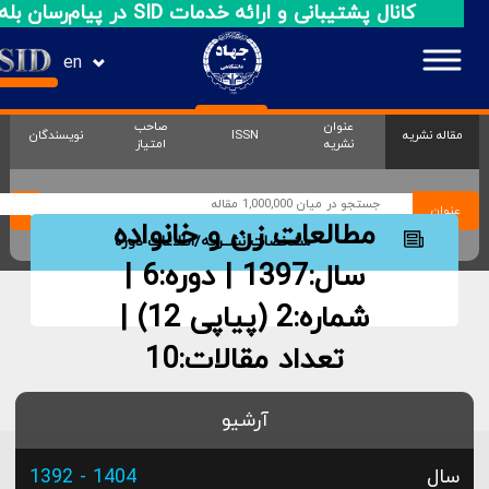
کانال پشتیبانی و ارائه خدمات SID در پیام‌رسان بله
en
عنوان
صاحب
مقاله نشریه
ISSN
نویسندگان
نشریه
امتیاز
عنوان
مطالعات زن و خانواده
مشخصات نشــریه/اطلاعات دوره
سال:1397 | دوره:6 |
شماره:2 (پیاپی 12)
|
تعداد مقالات:10
آرشیو
سال
1404 - 1392