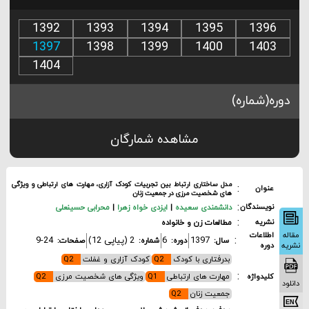
1392
1393
1394
1395
1396
1397
1398
1399
1400
1403
1404
دوره(شماره)
مشاهده شمارگان
مدل ساختاری ارتباط بین تجربیات کودک آزاری، مهارت های ارتباطی و ویژگی
:
عنوان
های شخصیت مرزی در جمعیت زنان
:
دانشمندی سعیده
|
ایزدی خواه زهرا
|
محرابی حسینعلی
نویسندگان
:
مطالعات زن و خانواده
نشریه
اطلاعات
اله
:
1397
6
2 (پیاپی 12)
9-24
سال:
دوره:
شماره:
صفحات:
دوره
ریه
بدرفتاری با کودک
Q2
کودک آزاری و غفلت
Q2
:
مهارت های ارتباطی
Q1
ویژگی های شخصیت مرزی
Q2
کلیدواژه
لود
جمعیت زنان
Q2