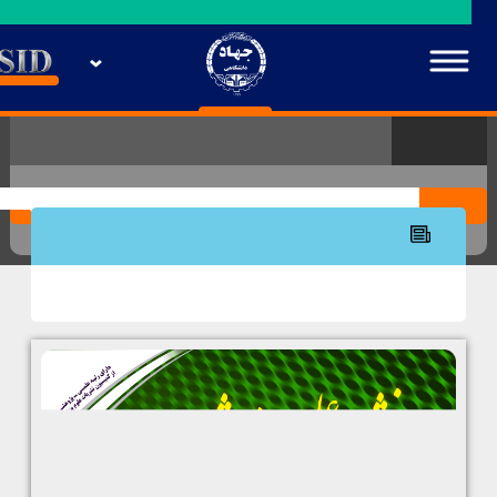
کانال پشتیبانی و ارائه خدمات SID در پیام‌رسان بله
en
عنوان
صاحب
مقاله نشریه
ISSN
نویسندگان
نشریه
امتیاز
عنوان
مشخصات نشــریه
طب انتظامی