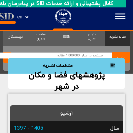
کانال پشتیبانی و ارائه خدمات SID در پیام‌رسان بله
en
عنوان
صاحب
مقاله نشریه
ISSN
نویسندگان
نشریه
امتیاز
عنوان
مشخصات نشــریه
پژوهشهای فضا و مکان
در شهر
آرشیو
سال
1405 - 1397