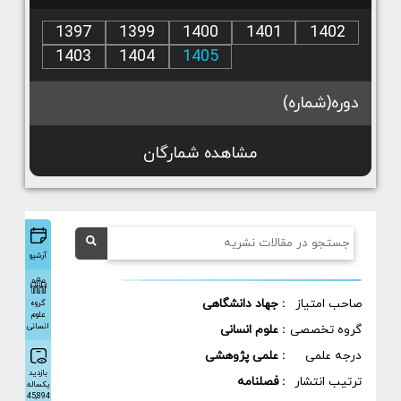
1397
1399
1400
1401
1402
1403
1404
1405
دوره(شماره)
مشاهده شمارگان
آرشیو
صاحب امتیاز
: جهاد دانشگاهی
گروه
علوم
انسانی
گروه تخصصی
: علوم انسانی
درجه علمی
: علمی پژوهشی
بازدید
ترتیب انتشار
: فصلنامه
یکساله
45,894