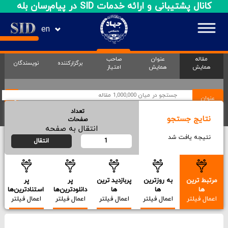
کانال پشتیبانی و ارائه خدمات SID در پیام‌رسان بله
en
مقاله
عنوان
صاحب
برگزارکننده
نویسندگان
همایش
همایش
امتیاز
عنوان
68
تعداد صفحات
نتایج جستجو
انتقال به صفحه
674
نتیجه یافت شد
مرتبط ترین
به روزترین
پربازدید ترین
پر
پر
ها
ها
ها
دانلودترین‌ها
استنادترین‌ها
اعمال فیلتر
اعمال فیلتر
اعمال فیلتر
اعمال فیلتر
اعمال فیلتر