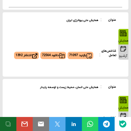
فیلترها/جستجو در نتایج
:
عنوان
همایش ملی بیوانرژی ایران
همایش
فیلترها
شاخص‌های
:
بازدید 71097
تعامل
دانلود 72564
انتشار 1392
آرشیو
گروه تخصصی
علوم انسانی 292
فنی و مهندسی 157
:
عنوان
همایش ملی انسان، محیط زیست و توسعه پایدار
علوم پایه 69
پزشکی 63
همایش
کشاورزی و منابع طبیعی 55
شاخص‌های
هنر و معماری 22
:
بازدید 175844
تعامل
دانلود 43162
انتشار 1388
آرشیو
سایر 11