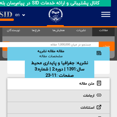
کانال پشتیبانی و ارائه خدمات SID در پیام‌رسان بله
en
مقالات
نشریات
همایش‌ها
طرح‌ها
نویسندگان
عنوان
مقاله مقاله نشریه
مشخصات مقاله
نشریه:
جغرافیا و پایداری محیط
سال:1391 | دوره:2 | شماره:3
صفحات :11-23
متن مقاله
ارجاعات
استنادات