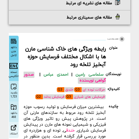
مقاله های نشریه ای مرتبط
مقاله های سمیناری مرتبط
اطلاعات مقاله نشریه
دانلود
عنوان
رابطه ویژگی های خاک شناسی مارن
متن
ها با اشکال مختلف فرسایش حوزه
کامل
آبخیز تلخه رود
نسخه
نویسندگان
سلماسی رامین
|
احمدی عباس
|
صدور
انگلیسی
گواهی نویسنده
کلیدواژه
حرکات توده ای
Q3
خندق
Q3
بازدید:
فرسایش های شیاری
Q3
فرسایش بدلند
Q2
1,723
چکیده
بیشترین میزان فرسایش و تولید رسوب حوزه
آبخیز تلخه رود مربوط به سازندهای مارنی آن
دانلود:
468
است. در پژوهش پیش رو تاثیر ویژگی های
فیزیکی و شیمیایی نمونه های مارن در پیدایش
فرسایش شیاری,
خندق
ی, توده ای و هزاردره ای
استناد:
مورد بررسی قرار گرفته است. بدین منظور در