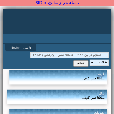
نسخه جدید سایت SID.ir
فارسی
English
گروه
...لطفا صبر کنید...
سال
...لطفا صبر کنید...
نشریات