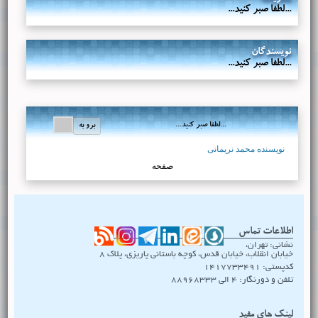
...لطفا صبر کنید...
نویسندگان
...لطفا صبر کنید...
...لطفا صبر کنید...
نویسنده محمد نریمانی
صفحه
اطلاعات تماس
نشانی: تهران،
خیابان انقلاب، خیابان قدس، کوچه باستانی پاریزی، پلاک ۸
کدپستی: 1417733491
تلفن و دورنگار: 4 الی 88968333
لینک های مفید