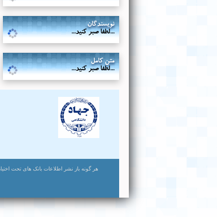
نویسندگان
...لطفا صبر کنید...
متن کامل
...لطفا صبر کنید...