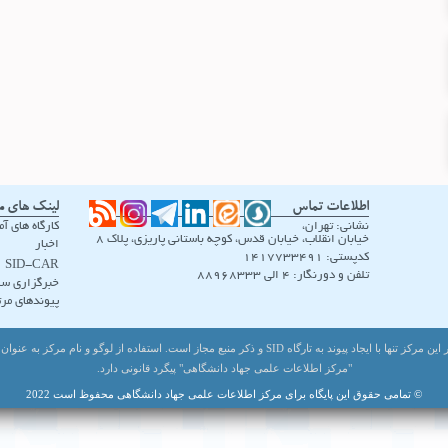
اطلاعات تماس
لینک های م
نشانی: تهران،
کارگاه های آ
خیابان انقلاب، خیابان قدس، کوچه باستانی پاریزی، پلاک ۸
اخبار
کدپستی: 1417733491
SID-CAR
تلفن و دورنگار: 4 الی 88968333
خبرگزاری سی
پیوندهای مرت
هر گونه باز نشر اطلاعات بانک های تحت اختیار این مرکز تنها با ایجاد پیوند به تارگاه SID و ذکر منبع مجاز اس
"مرکز اطلاعات علمی جهاد دانشگاهی" پیگرد قانونی دارد.
© تمامی حقوق این پایگاه برای مرکز اطلاعات علمی جهاد دانشگاهی محفوظ است 2022