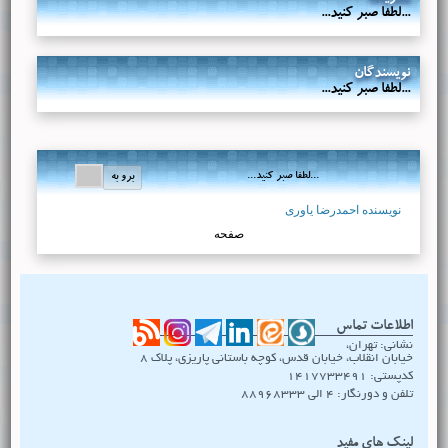
...لطفا صبر کنید...
نویسندگان
...لطفا صبر کنید...
...لطفا صبر کنید...
نویسنده احمدرضا یاوری
صفحه
اطلاعات تماس
نشانی: تهران،
خیابان انقلاب، خیابان قدس، کوچه باستانی پاریزی، پلاک ۸
کدپستی: 1417733491
تلفن و دورنگار: 4 الی 88968333
لینک های مفید