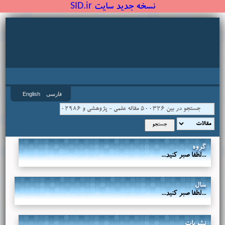
نسخه جدید سایت SID.ir
فارسی
English
گروه
...لطفا صبر کنید...
سال
...لطفا صبر کنید...
نشریات