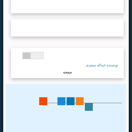
نشریات
...لطفا صبر کنید...
نویسندگان
...لطفا صبر کنید...
...لطفا صبر کنید...
نویسنده عبداله سعیدی
صفحه
اطلاعات تماس
نشانی: تهران،
خیابان انقلاب،
خیابان قدس، کوچه باستانی پاریزی، پلاک ۸
کدپستی: 1417733491
تلفن و دورنگار: 4 الی 88968333