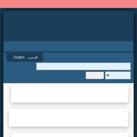
نسخه جدید سایت SID.ir
فارسی
English
گروه
...لطفا صبر کنید...
سال
...لطفا صبر کنید...