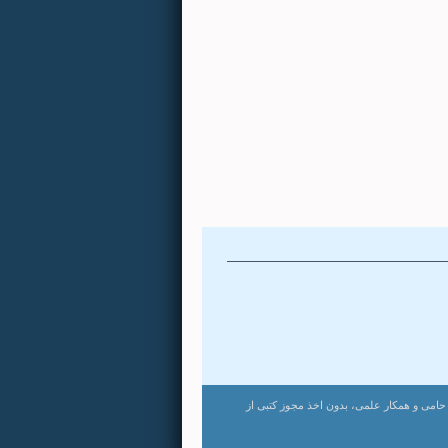
مفید
 آموزشی
سیناپرس
رتبط
ت. استفاده از لوگو و نام مرکز به عنوان حامی و همکار علمی، بدون اخذ مجوز کتبی از