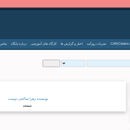
نسخه جدید سایت SID.ir
CAR(Citation 
نشریات روزآمد
اخبار و گزارش ها
کارگاه های آموزشی
درباره پایگاه
تماس ب
ورود به سامانه ترجمه
...لطفا صبر کنید...
نویسنده زهرا صالحی دوست
صفحه