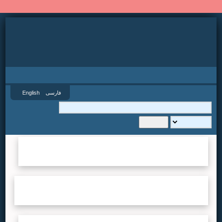
نسخه جدید سایت SID.ir
فارسی
English
گروه
...لطفا صبر کنید...
سال
...لطفا صبر کنید...