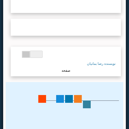
نشریات
...لطفا صبر کنید...
نویسندگان
...لطفا صبر کنید...
...لطفا صبر کنید...
نویسنده رضا بمانیان
صفحه
اطلاعات تماس
نشانی: تهران،
خیابان انقلاب،
خیابان قدس، کوچه باستانی پاریزی، پلاک ۸
کدپستی: 1417733491
تلفن و دورنگار: 4 الی 88968333