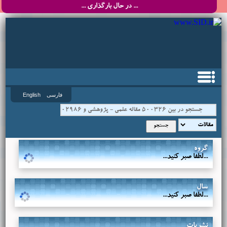
نسخه جدید سایت SID.ir
... در حال بارگذاری ...
فارسی
English
گروه
...لطفا صبر کنید...
سال
...لطفا صبر کنید...
نشریات