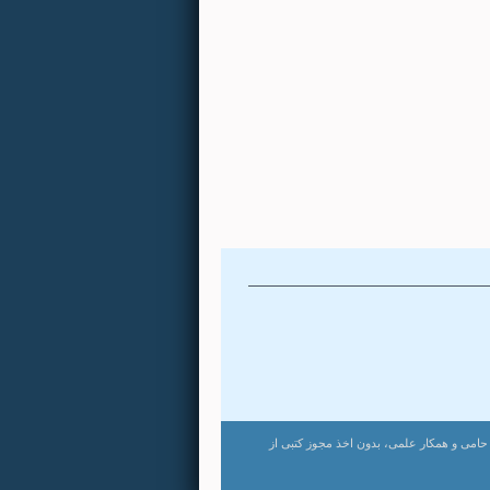
مفید
 آموزشی
سیناپرس
رتبط
ت. استفاده از لوگو و نام مرکز به عنوان حامی و همکار علمی، بدون اخذ مجوز کتبی از