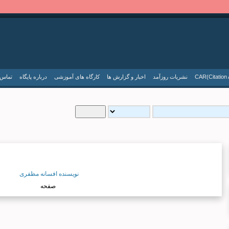
نسخه جدید سایت SID.ir
CAR(Citation 
نشریات روزآمد
اخبار و گزارش ها
کارگاه های آموزشی
درباره پایگاه
تماس ب
ورود به سامانه ترجمه
...لطفا صبر کنید...
نویسنده افسانه مظفری
صفحه