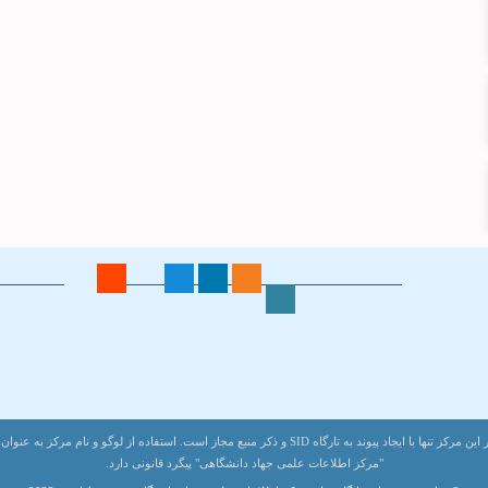
اطلاعات تماس
لینک های 
نشانی: تهران،
کارگاه های
خیابان انقلاب،
اخبار
خیابان قدس، کوچه باستانی پاریزی، پلاک ۸
SID-CAR
کدپستی: 1417733491
خبرگزاری 
تلفن و دورنگار: 4 الی 88968333
پیوندهای م
هر گونه باز نشر اطلاعات بانک های تحت اختیار این مرکز تنها با ایجاد پیوند به تارگاه SID و ذکر منبع مجاز اس
"مرکز اطلاعات علمی جهاد دانشگاهی" پیگرد قانونی دارد.