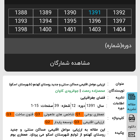
1388
1389
1390
1391
1392
1393
1394
1395
1396
1397
1398
1400
1401
1403
1404
دوره(شماره)
مشاهده شمارگان
:
عنوان
ارزیابی عوامل اقلیمی مساکن سنتی و جدید روستای کهنمو (شهرستان اسکو)
:
محمدزاده رحمت
|
جوانرودی کاوان
نویسندگان
:
فضای جغرافیایی
نشریه
اطلاعات
اله
:
1-15
39
12
1391
سال:
دوره:
شماره:
صفحات:
دوره
ریه
معماری بومی
Q1
شاخص های ماهونی
Q3
فنون ساخت
Q3
:
کلیدواژه
ارزیابی اقلیمی
Q3
توسعه پایدار
Q2
لود
این مقاله به ارزیابی عوامل اقلیمی مساکن سنتی و جدید
:
چکیده
روستای کهنمو از توابع شهرستان اسکو می پردازد. معماری بوم
ساخت کهنمو در طول زمان رشد پیدا کرده و ساختمان ها در اثر