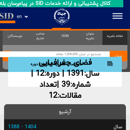
کانال پشتیبانی و ارائه خدمات SID در پیام‌رسان بله
en
عنوان
صاحب
مقاله نشریه
ISSN
نویسندگان
نشریه
امتیاز
عنوان
فضای جغرافیایی
مشخصات نشــریه/اطلاعات دوره
سال:1391 | دوره:12 |
شماره:39
|تعداد
مقالات:12
آرشیو
سال
1404 - 1388