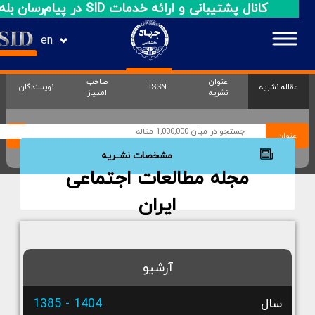
کانال پشتیبانی و ارائه خدمات SID در پیام‌رسان بله
en
عنوان
صاحب
مقاله نشریه
ISSN
نویسندگان
نشریه
امتیاز
عنوان
مشخصات نشــریه
مجله مطالعات اجتماعی
ایران
آرشیو
سال
1404 - 1385