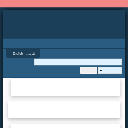
نسخه جدید سایت SID.ir
فارسی
English
گروه
...لطفا صبر کنید...
سال
...لطفا صبر کنید...