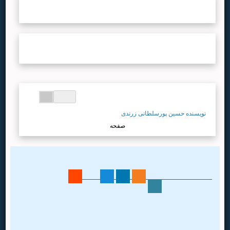
نشریات
...لطفا صبر کنید...
نویسندگان
...لطفا صبر کنید...
...لطفا صبر کنید...
نویسنده حسین پورسلطانی زرندی
صفحه
اطلاعات تماس
نشانی: تهران،
خیابان انقلاب،
خیابان قدس، کوچه باستانی پاریزی، پلاک ۸
کدپستی: 1417733491
تلفن و دورنگار: 4 الی 88968333