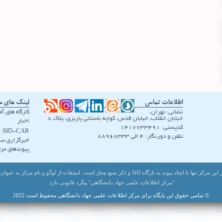
اطلاعات تماس
لینک های م
نشانی: تهران،
کارگاه های آ
خیابان انقلاب، خیابان قدس، کوچه باستانی پاریزی، پلاک ۸
اخبار
کدپستی: 1417733491
SID-CAR
تلفن و دورنگار: 4 الی 88968333
خبرگزاری سی
پیوندهای مرت
هر گونه باز نشر اطلاعات بانک های تحت اختیار این مرکز تنها با ایجاد پیوند به تارگاه SID و ذکر منبع مجاز اس
"مرکز اطلاعات علمی جهاد دانشگاهی" پیگرد قانونی دارد.
© تمامی حقوق این پایگاه برای مرکز اطلاعات علمی جهاد دانشگاهی محفوظ است 2022