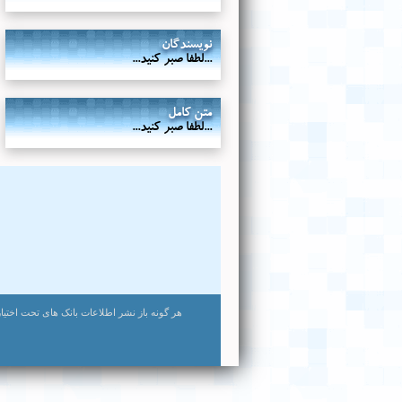
نویسندگان
...لطفا صبر کنید...
متن کامل
...لطفا صبر کنید...