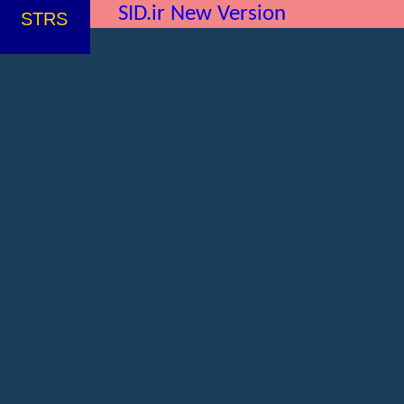
SID.ir New Version
STRS