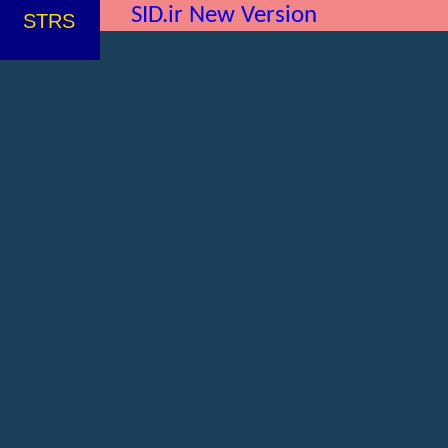
SID.ir New Version
STRS