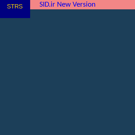
SID.ir New Version
STRS