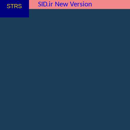
SID.ir New Version
STRS