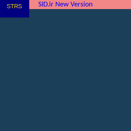
SID.ir New Version
STRS