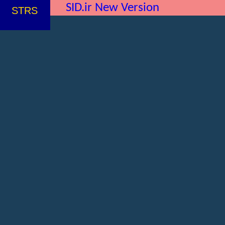
SID.ir New Version
STRS