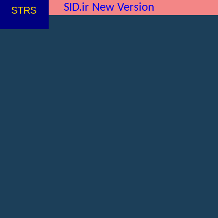
SID.ir New Version
STRS