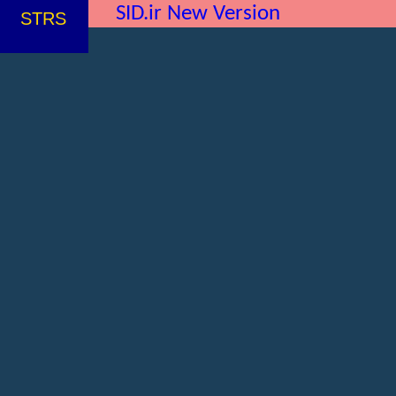
SID.ir New Version
STRS