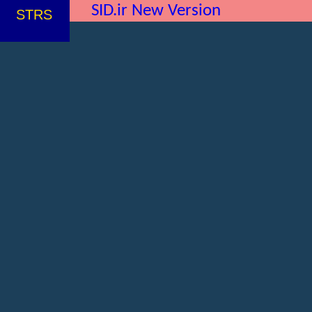
SID.ir New Version
STRS