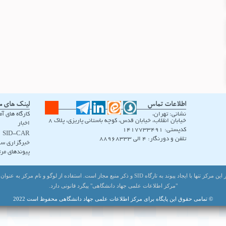
اطلاعات تماس
لینک های م
نشانی: تهران،
کارگاه های آ
خیابان انقلاب، خیابان قدس، کوچه باستانی پاریزی، پلاک ۸
اخبار
کدپستی: 1417733491
SID-CAR
تلفن و دورنگار: 4 الی 88968333
خبرگزاری سی
پیوندهای مرت
هر گونه باز نشر اطلاعات بانک های تحت اختیار این مرکز تنها با ایجاد پیوند به تارگاه SID و ذکر منبع مجاز اس
"مرکز اطلاعات علمی جهاد دانشگاهی" پیگرد قانونی دارد.
© تمامی حقوق این پایگاه برای مرکز اطلاعات علمی جهاد دانشگاهی محفوظ است 2022