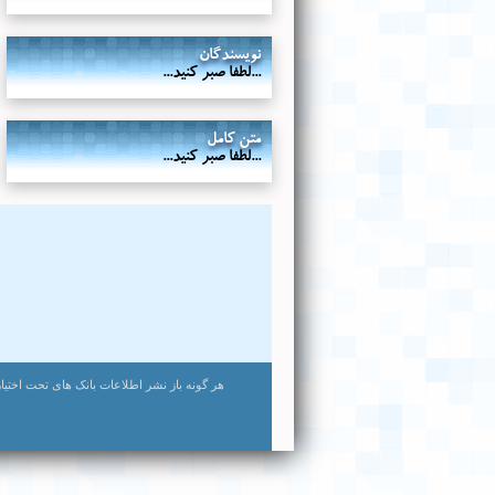
نویسندگان
...لطفا صبر کنید...
متن کامل
...لطفا صبر کنید...