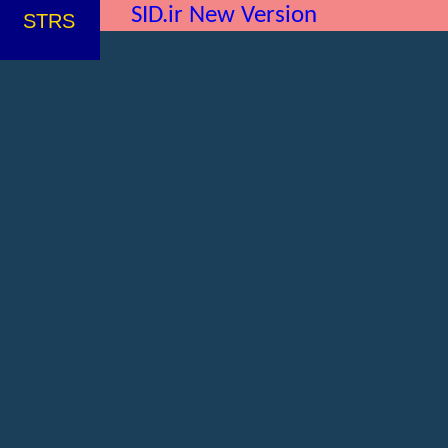
SID.ir New Version
STRS