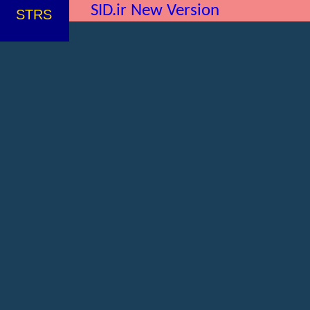
SID.ir New Version
STRS